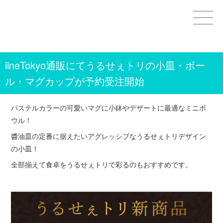
Home
iineTokyo通販にてうるせぇトリの小皿・ボー
GOODS
ル・マグカップが予約受注開始
STAMPS＆THEMES
パステルカラーの可愛いマグに小鉢やデザートに最適なミニボ
WORKS
ウル！
醬油皿の定番に据えたいアグレッシブなうるせぇトリデザイン
CHARACTERS
の小皿！
OTHER
全部揃えて食卓をうるせぇトリで彩るのもおすすめです。
CONTACT