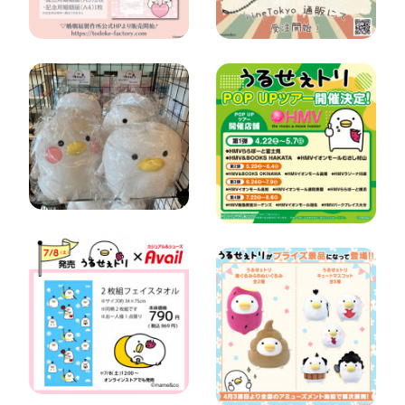
が受注開始
うるせぇトリ
「うるせぇト
のHMVPOP
リ POP UP
UPツアーが
STORE」
決定！
アベイル さん
「うるせぇト
にて
リ着ぐるみ
7/8（土）か
GBぬいぐる
ら「うるせえ
み」と「うる
トリ」の新グ
せぇトリキュ
ッズが登
ートマスコッ
場！！
ト」 が登場！