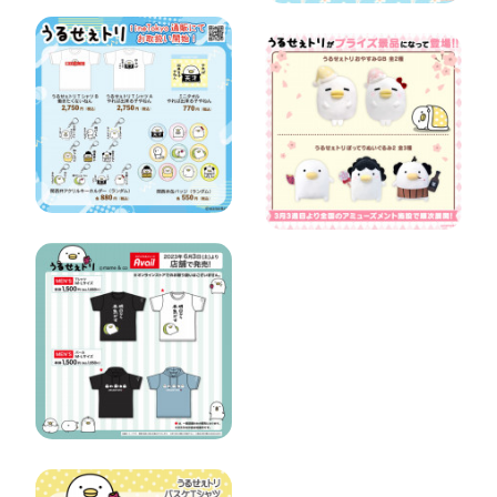
『うるせぇト
「うるせぇト
リ 陶器シリー
リおやすみ
ズ第二弾』と
GB」と「う
『関西弁コラ
るせぇトリぽ
ボ商品』が
ってりぬいぐ
iineTokyo通販
るみ２」が全
にて販売開
国のアミュー
始！！
ズメント施設
に順…
6/3（土)～ #
アベイル より
「うるせぇト
リ」のアイテ
ムが登場！