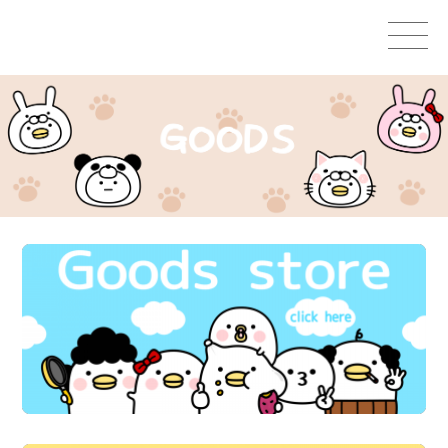
Home
GOODS
STAMPS＆THEMES
WORKS
CHARACTERS
OTHER
CONTACT