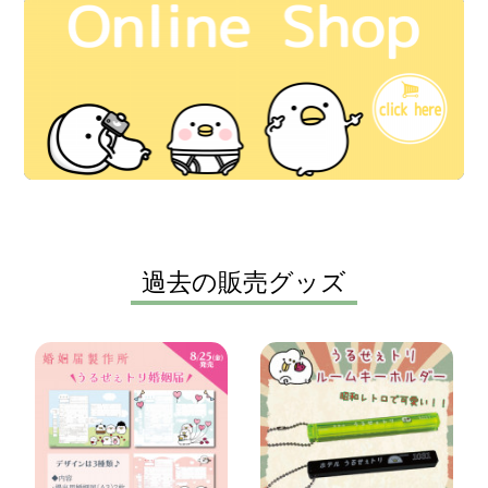
過去の販売グッズ
iineTokyo通販
『うるせぇト
にてうるせぇ
リ婚姻届』販
トリのルーム
売開始！！
キーホルダー