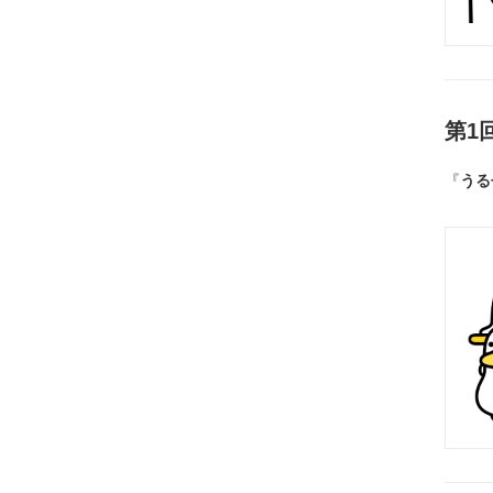
第1回
『
うる