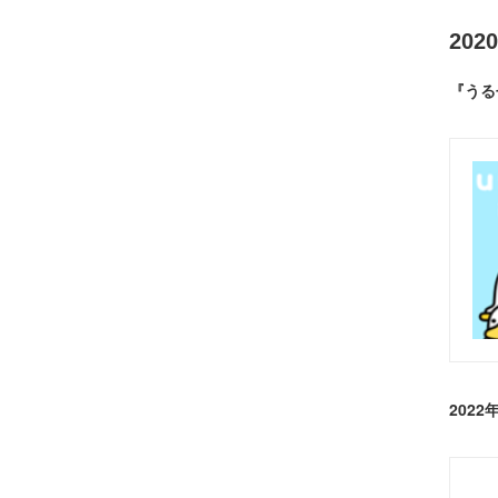
20
『うる
2022