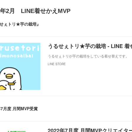
20年2月 LINE着せかえMVP
せぇトリ★芋の栽培』
うるせぇトリ★芋の栽培 - LINE 着せか
うるせぇトリが芋の栽培をしている着せ替えです。
LINE STORE
年7月度 月間MVP受賞
2022年7月度 月間MVPクリエイタ