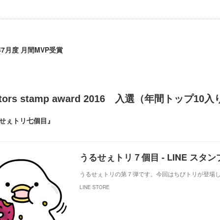
年7月度 月間MVP受賞
ators stamp award 2016 入選（年間トップ1
せぇトリ七個目』
うるせぇトリ７個目 - LINE スタンプ |
うるせぇトリの第７弾です。今回はちびトリが登場
LINE STORE