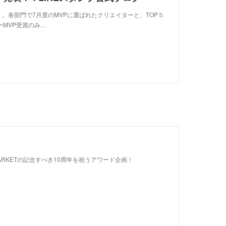
。各部門で7月度のMVPに選ばれたクリエイターと、TOP５
ーMVP受賞のみ…
 MARKETの記念すべき10周年を祝うアワード企画！