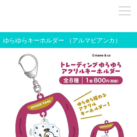
Home
ゆらゆらキーホルダー （アルマビアンカ）
GOODS
STAMPS＆THEMES
WORKS
CHARACTERS
OTHER
CONTACT