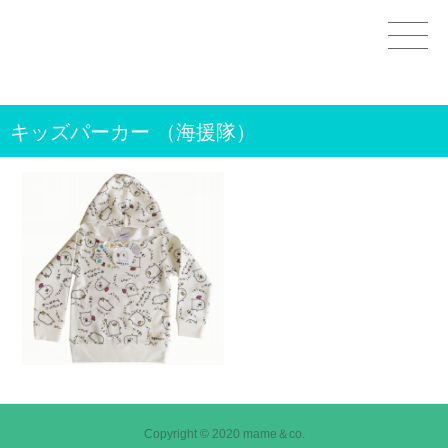
Home
キッズパーカー （海援隊）
GOODS
STAMPS＆THEMES
WORKS
CHARACTERS
OTHER
CONTACT
Copyright © 2020 mame＆co.