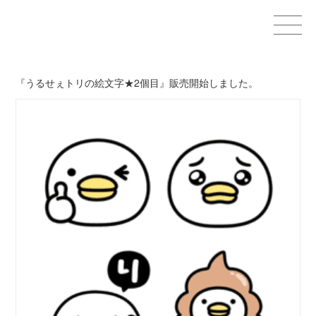
Home
『うるせぇトリの絵文字★2個目』販売開始しました。
GOODS
STAMPS＆THEMES
WORKS
CHARACTERS
OTHER
CONTACT