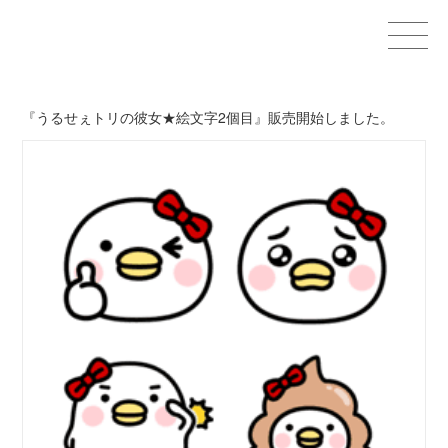
Home
『うるせぇトリの彼女★絵文字2個目』販売開始しました。
GOODS
STAMPS＆THEMES
WORKS
CHARACTERS
OTHER
CONTACT