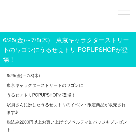
Home
6/25(金)～7/8(木) 東京キャラクターストリー
GOODS
トのワゴンにうるせぇトリ POPUPSHOPが登
STAMPS＆THEMES
場！
WORKS
6/25(金)～7/8(木)
CHARACTERS
東京キャラクターストリートのワゴンに
うるせぇトリPOPUPSHOPが登場！
OTHER
駅員さんに扮したうるせぇトリのイベント限定商品が販売され
ます♪
CONTACT
税込み2200円以上お買い上げでノベルティ缶バッジもプレゼン
ト！