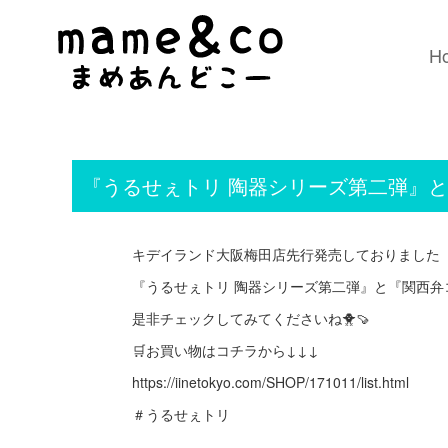
H
『うるせぇトリ 陶器シリーズ第二弾』と『
キデイランド大阪梅田店先行発売しておりました
『うるせぇトリ 陶器シリーズ第二弾』と『関西弁コラ
是非チェックしてみてくださいね🐥🍠
🛒お買い物はコチラから↓↓↓
https://iinetokyo.com/SHOP/171011/list.html
＃うるせぇトリ