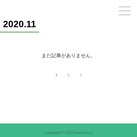
2020
.
11
Home
GOODS
まだ記事がありません。
STAMPS＆THEMES
WORKS
1
2
3
CHARACTERS
OTHER
CONTACT
Copyright © 2020 mame＆co.