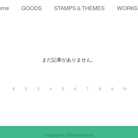
ome
GOODS
STAMPS＆THEMES
WORKS
まだ記事がありません。
1
2
3
4
5
6
7
8
9
10
Copyright © 2020 mame＆co.