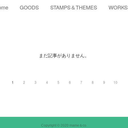
ome
GOODS
STAMPS＆THEMES
WORKS
まだ記事がありません。
1
2
3
4
5
6
7
8
9
10
Copyright © 2020 mame＆co.