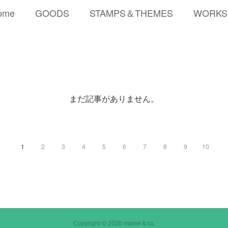
ome
GOODS
STAMPS＆THEMES
WORKS
まだ記事がありません。
1
2
3
4
5
6
7
8
9
10
Copyright © 2020 mame＆co.