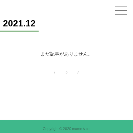
2021
.
12
Home
GOODS
まだ記事がありません。
STAMPS＆THEMES
WORKS
1
2
3
CHARACTERS
OTHER
CONTACT
Copyright © 2020 mame＆co.