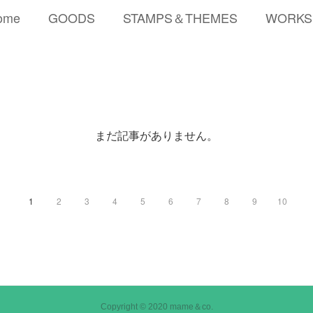
ome
GOODS
STAMPS＆THEMES
WORKS
まだ記事がありません。
1
2
3
4
5
6
7
8
9
10
Copyright © 2020 mame＆co.