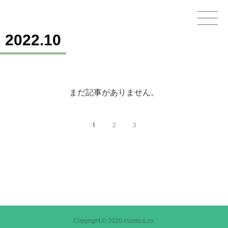
2022
.
10
Home
GOODS
まだ記事がありません。
STAMPS＆THEMES
WORKS
1
2
3
CHARACTERS
OTHER
CONTACT
Copyright © 2020 mame＆co.